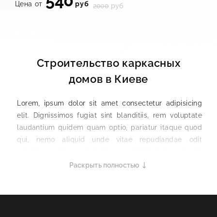
540
Цена от
руб
2000
руб
Строительство каркасных
домов в Киеве
Lorem, ipsum dolor sit amet consectetur adipisicing
elit. Dignissimos fugiat sint blanditiis, rem voluptate
laudantium quidem quam optio, pariatur itaque quod
qui, nemo aliquid unde vitae repudiandae odit
voluptas id commodi exercitationem magni
numquam? Mollitia asperiores illum ratione vero quo
Раскрыть полностью
possimus illo necessitatibus rem doloribus ad
excepturi, assumenda perferendis voluptatum atque
ipsum, numquam dolore eveniet veritatis repellendus
obcaecati, quidem cum? Voluptatem voluptate